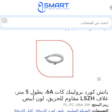
الرئيسية
برولينك
نظام كوبر
انقر للتكبير
باتش كورد برولينك كات 6A، بطول 5 متر،
غلاف LSZH مقاوم للحريق، لون أبيض.
رمز المنتج:
PL-PC-U6A-5W
التصنيفات:
الشبكة السلبية
,
باتش كورد كات6A
,
كابل كات6A