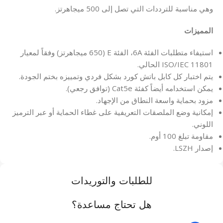
وهي مناسبة للترددات التي تصل إلى 500 ميجاهرتز.
المميزات
استيفاء متطلبات الفئة 6A، الفئة E (650 ميجاهرتز) وفقاً لمعيار
ISO/IEC 11801 الحالي.
يتم اختبار كل كابل باتش كورد بشكل فردي وتمييزه بختم الجودة.
يمكن استخدامه أيضاً كفئة Cat5e (توافق رجعي).
مزود بحماية واسعة النطاق من الإجهاد.
إمكانية وضع الملصقات التعريفية على غطاء الحماية أو عبر الترميز
اللوني.
مقاومة تبلغ 100 أوم.
إصدار LSZH.
للطلبات والتوريدات
هل تحتاج مساعدة؟