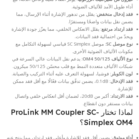
أداء طويل الأمد للألياف الضوئية.
فقد إدخال منخفض
: يقلل من تدهور الإشارة أثناء الإرسال، مما
يضمن نقل بيانات واضحًا ومستقرًا.
فقد ارتداد مرتفع
: يقلل الانعكاس الخلفي، مما يعزّز جودة الإشارة
ويحدّ من احتمالية فقد البيانات.
نوع موصل SC
: موصل SC Simplex قياسي لسهولة التكامل مع
مكونات الألياف الضوئية الأخرى.
نوع الألياف OM4 50/125
: يدعم نقل البيانات عالي السرعة في
شبكات الألياف متعددة النمط مع قلب محسّن 50/125 ميكرون.
لون الكوبلر
: فوشيا، لسهولة التعرف عليه أثناء التركيب والصيانة.
فقد الإدخال
: ‏0.1dB، يضمن تدفّق بيانات فعّالًا مع أقل فقد ممكن
للإشارة.
فقد الارتداد
: ‏أكبر من 20dB، لضمان أقل انعكاس خلفي واتصال
بيانات مستقر دون انقطاع.
لماذا تختار ProLink MM Coupler SC-
Simplex OM4؟
أداء موثوق
: يضمن أقل فقد للإشارة وأعلى فقد ارتداد، مما ينتج عنه