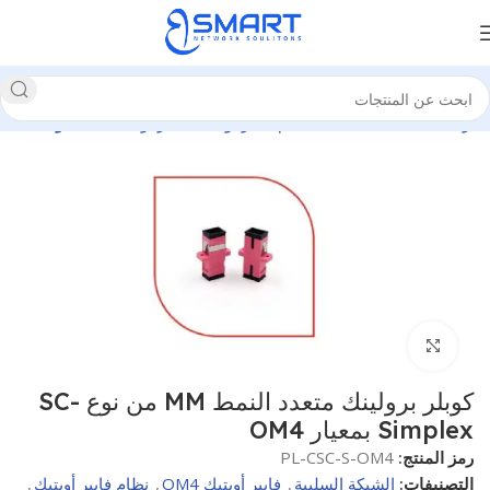
الرئيسية
الشبكة السلبية
نظام فايبر أوبتيك
فايبر أوبتيك OM4
وصلات
انقر للتكبير
كوبلر برولينك متعدد النمط MM من نوع SC-
Simplex بمعيار OM4
رمز المنتج:
PL-CSC-S-OM4
التصنيفات:
الشبكة السلبية
,
فايبر أوبتيك OM4
,
نظام فايبر أوبتيك
,