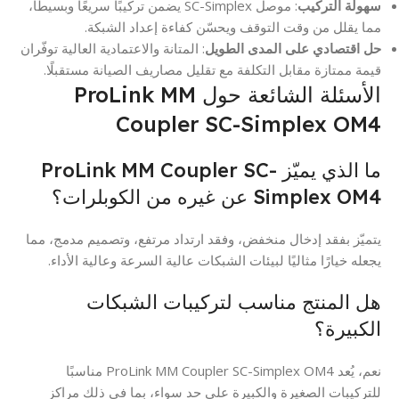
سهولة التركيب
: موصل SC-Simplex يضمن تركيبًا سريعًا وبسيطًا،
مما يقلل من وقت التوقف ويحسّن كفاءة إعداد الشبكة.
حل اقتصادي على المدى الطويل
: المتانة والاعتمادية العالية توفّران
قيمة ممتازة مقابل التكلفة مع تقليل مصاريف الصيانة مستقبلًا.
الأسئلة الشائعة حول ProLink MM
Coupler SC-Simplex OM4
ما الذي يميّز ProLink MM Coupler SC-
Simplex OM4 عن غيره من الكوبلرات؟
يتميّز بفقد إدخال منخفض، وفقد ارتداد مرتفع، وتصميم مدمج، مما
يجعله خيارًا مثاليًا لبيئات الشبكات عالية السرعة وعالية الأداء.
هل المنتج مناسب لتركيبات الشبكات
الكبيرة؟
نعم، يُعد ProLink MM Coupler SC-Simplex OM4 مناسبًا
للتركيبات الصغيرة والكبيرة على حد سواء، بما في ذلك مراكز