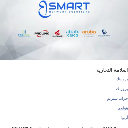
العلامة التجارية
برولينك
بروراك
جراند ستريم
هواوي
أروبا