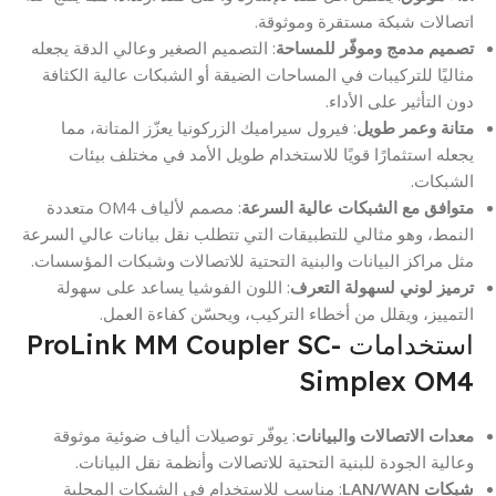
اتصالات شبكة مستقرة وموثوقة.
تصميم مدمج وموفّر للمساحة
: التصميم الصغير وعالي الدقة يجعله
مثاليًا للتركيبات في المساحات الضيقة أو الشبكات عالية الكثافة
دون التأثير على الأداء.
متانة وعمر طويل
: فيرول سيراميك الزركونيا يعزّز المتانة، مما
يجعله استثمارًا قويًا للاستخدام طويل الأمد في مختلف بيئات
الشبكات.
متوافق مع الشبكات عالية السرعة
: مصمم لألياف OM4 متعددة
النمط، وهو مثالي للتطبيقات التي تتطلب نقل بيانات عالي السرعة
مثل مراكز البيانات والبنية التحتية للاتصالات وشبكات المؤسسات.
ترميز لوني لسهولة التعرف
: اللون الفوشيا يساعد على سهولة
التمييز، ويقلل من أخطاء التركيب، ويحسّن كفاءة العمل.
استخدامات ProLink MM Coupler SC-
Simplex OM4
معدات الاتصالات والبيانات
: يوفّر توصيلات ألياف ضوئية موثوقة
وعالية الجودة للبنية التحتية للاتصالات وأنظمة نقل البيانات.
شبكات LAN/WAN
: مناسب للاستخدام في الشبكات المحلية