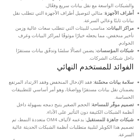
والشبكات الواسعة مع نقل بيانات سريع وفعّال.
أطراف الأجهزة
: مثالي لتوصيل أطراف الأجهزة التي تتطلب نقل
بيانات ثابتًا وعالي السرعة.
مراكز البيانات
: مناسب للبيئات التي تتطلب سعات عالية وزمن
تأخير منخفض، مما يجعله خيارًا موثوقًا لمراكز البيانات وغرف
الخوادم.
شبكات المؤسسات
: يضمن اتصالًا سلسًا وتدفّق بيانات مستقرًا
داخل شبكات الشركات.
الفوائد للمستخدم النهائي
سلامة بيانات محسّنة
: فقد الإدخال المنخفض وفقد الارتداد المرتفع
يضمنان نقل بيانات مستقرًا وواضحًا، وهو أمر أساسي للتطبيقات
الحساسة.
تصميم موفّر للمساحة
: الحجم الصغير يتيح دمجه بسهولة داخل
أنظمة الشبكات الكثيفة دون التأثير على الأداء.
شبكات جاهزة للمستقبل
: بدعمه لألياف OM4 متعددة النمط، تم
تصميم هذا الكوبلر لتلبية متطلبات أنظمة الشبكات الحديثة عالية
السرعة.