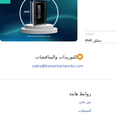
Older
مطوّر PHP
Order Now
للتوريدات والمناقصات
Prorack
sales@bsmartnetworks.com
Order Now
روابط هامة
من نحن
المنتجات