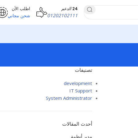
24
الدعم
اطلب الأن
01202102111
شحن مجاني
تصنيفات
development
IT Support
System Administrator
أحدث المقالات
مدير أنظمة