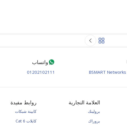
واتساب
01202102111
BSMART Networks 
العلامة التجارية
روابط مفيدة
برولينك
كابينة شبكات
بروراك
كابلات Cat 6