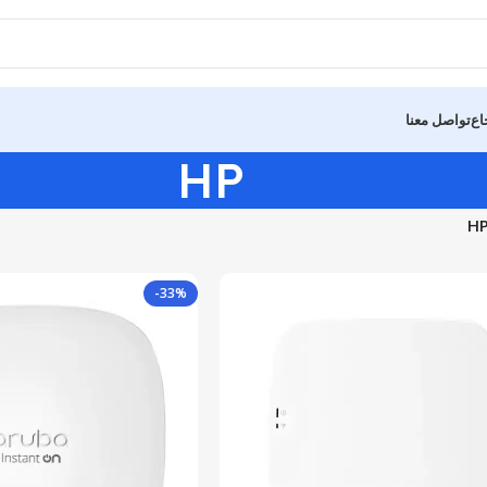
اع
تواصل معنا
HP
H
-33%