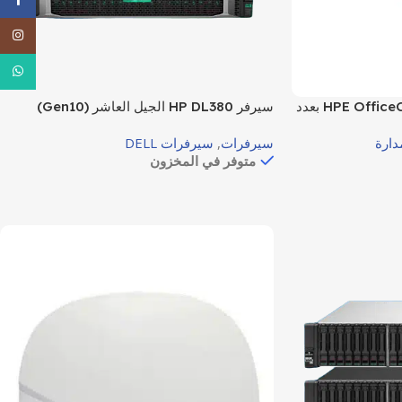
agram
tsApp
سويتش HPE OfficeConnect 1920S 8G بعدد
سيرفر HP DL380 الجيل العاشر (Gen10)
8 منافذ Gigabit – موديل JL380A، من سلسلة
دارة
سيرفرات
,
سيرفرات DELL
معقدة والمناسبة
متوفر في المخزون
.