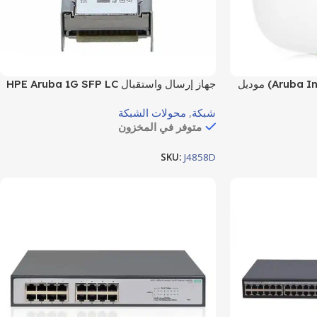
أروبا إنستانت أون (Aruba Instant On) موديل
جهاز إرسال واستقبال HPE Aruba 1G SFP LC
 داخلية تدعم معيار
SX 500m OM2 MMF (ترانسيفير)، للشبكات
شبكة
,
محولات الشبكة
لنطاق المزدوج
الضوئية ونقل البيانات، مزود بمنفذ 1 LC
متوفر في المخزون
Unified) وبسرعة إجمالية تصل إلى
1000Base-SX للألياف الضوئية متعددة الأنماط
(Multi-mode).
SKU:
J4858D