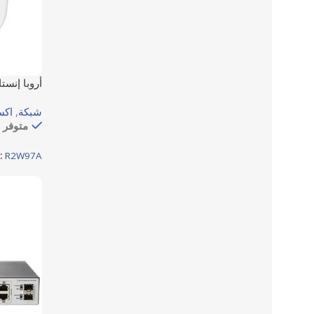
شبكة
,
اكس
متوفر 
وتكوين هوائي
:
R2W97A