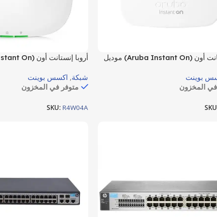
أروبا إنستانت أون (Aruba Instant On) موديل
AP11 (EG) – نقطة وصول داخلية (Indoor
AP22 (EG) – نقطة وصول
س بوينت
شبكة
,
اكسس بوينت
Access Point) بتقنية Wave2 802.11ac
Wi-Fi 6 المتطور، موحدة ا
في المخزون
متوفر في المخزون
 2×2.
( Dual Band
1750 ميجابت في الثانية.
SKU:
R4W04A
SKU