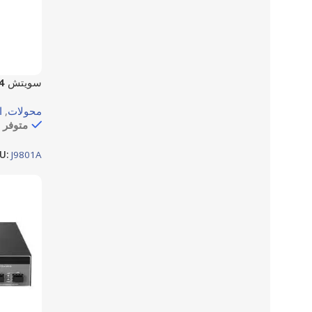
محولات
,
ا
متوفر 
موديل J9801A
U:
J9801A