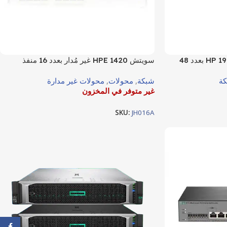
سويتش HP 1910 OfficeConnect بعدد 48
سويتش HPE 1420 غير مُدار بعدد 16 منفذ
جيجابت – موديل JH016A
ة
شبكة
,
محولات
,
محولات غير مدارة
غير متوفر في المخزون
SKU:
JH016A
ebook