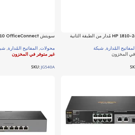
سويتش HP 1810-24 مُدار من الطبقة الثانية
(Layer 2) بعدد 24 منفذ Fast Ethernet، مع
منفذ – موديل JG540A
لمفاتيح المُدارة
,
شبكة
محولات
,
المفاتيح المُدارة
,
شبك
منفذي Gigabit/SFP للربط عالي السرعة –
في المخزون
غير متوفر في المخزون
SKU:
JG540A
SK