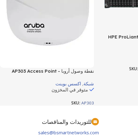
SKU
نقطة وصول أروبا AP303 Access Point -
JZ317A
شبكة
,
اكسس بوينت
متوفر في المخزون
SKU:
AP303
للتوريدات والمناقصات
sales@bsmartnetworks.com