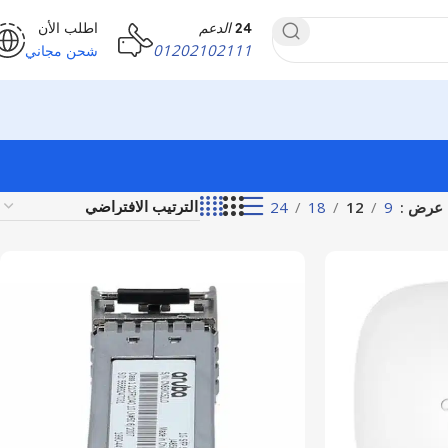
24
الدعم
اطلب الأن
01202102111
شحن مجاني
عرض
9
12
18
24