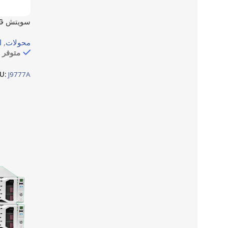
J9777A) مدار بالكامل بـ 8 منافذ جيجابت إيثرنت.
محولات
,
ا
متوفر 
U:
J9777A