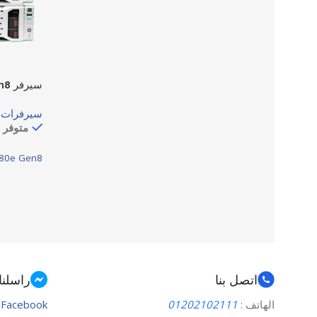
سيرفر HP ProLiant DL380e Gen8
سيرفرات
,
متوفر 
380e Gen8
اتصل بنا
راسلنا
الهاتف :
01202102111
Facebook