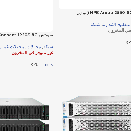
سويتش HPE Aruba 2530-8G (موديل
لمفاتيح المُدارة
,
شبكة
في المخزون
SK
شبكة
,
محولات
,
محولات غير م
حلول الشبكات المكتبية غير ال
غير متوفر في المخزون
للشركات الصغيرة والمتوسطة
SKU:
JL380A