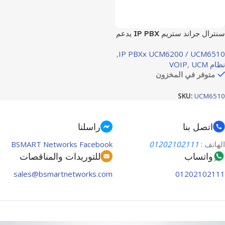
سنترال جراند ستريم IP PBX يدعم
منفذي FXO، ومنفذي FXS، ومنفذ
,
IP PBXx UCM6200 / UCM6510
PRI.
نظام VOIP
UCM
,
متوفر في المخزون
SKU:
UCM6510
اتصل بنا
راسلنا
الهاتف :
01202102111
BSMART Networks Facebook
واتساب
للتوريدات والمناقصات
sales@bsmartnetworks.com
01202102111