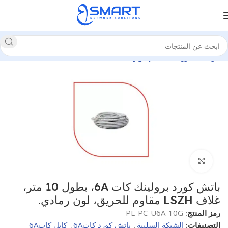
الرئيسية
برولينك
نظام كوبر
انقر للتكبير
باتش كورد برولينك كات 6A، بطول 10 متر،
غلاف LSZH مقاوم للحريق، لون رمادي.
رمز المنتج:
PL-PC-U6A-10G
التصنيفات:
الشبكة السلبية
,
باتش كورد كات6A
,
كابل كات6A