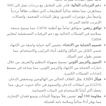
دعم الترددات العالية:
قادر على التعامل مع ترددات تصل إلى 500
ميجاهرتز، مما يجعله مثالياً للتطبيقات التي تتطلب نطاقاً ترددياً
واسعاً مثل مؤتمرات الفيديو، ونقل البيانات الضخمة، واتصالات
الإنترنت فائقة السرعة.
توافق رجعي:
متوافق تماماً مع أنظمة Cat5e، مما يسمح بدمجه
بسلاسة في الشبكات الحالية مع دعم الترقيات المستقبلية لمعايير
Cat6A.
تصميم الحماية من الانحناء:
يتضمن آلية حماية واسعة من الإجهاد
تحمي الكابل من التآكل والتلف أثناء التركيب والاستخدام، مما
يضمن طول عمر السلك.
التمييز والترميز اللوني:
يسمح بسهولة التنظيم والتعريف من خلال
خيارات الحماية من الإجهاد والترميز اللوني، مما يساعد في تبسيط
إعدادات الشبكات الكبيرة.
هيكل LSZH:
يقلل الغلاف الخالي من الهالوجين ومنخفض الدخان
(LSZH) من انبعاثات الدخان والسموم في حالة حدوث حريق، مما
يجعله أكثر أماناً للاستخدام في البيئات الحساسة.
مقاومة 100 أوم:
تضمن نقلاً موثوقاً للبيانات وتمنع فقدان الإشارة،
مما يوفر أداءً مثالياً وسلامة تامة للشبكة.