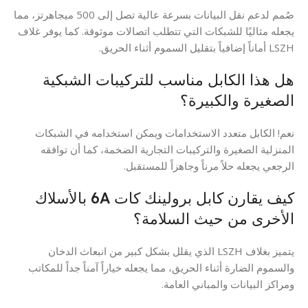
صُمم لدعم نقل البيانات بسرعة عالية تصل إلى 500 ميجاهرتز، مما
يجعله مثاليًا للشبكات التي تتطلب اتصالات موثوقة. كما يوفر غلاف
LSZH أماناً إضافياً بتقليل السموم أثناء الحريق.
هل هذا الكابل مناسب للتركيبات الشبكية
الصغيرة والكبيرة؟
نعم! الكابل متعدد الاستخدامات ويمكن استخدامه في الشبكات
المنزلية الصغيرة والتركيبات التجارية الضخمة، كما أن توافقه
الرجعي يجعله حلاً مرناً وجاهزاً للمستقبل.
كيف يقارن كابل برولينك كات 6A بالأسلاك
الأخرى من حيث السلامة؟
يتميز بغلاف LSZH الذي يقلل بشكل كبير من انبعاث الدخان
والسموم الضارة أثناء الحريق، مما يجعله خياراً آمناً جداً للمكاتب
ومراكز البيانات والمباني العامة.