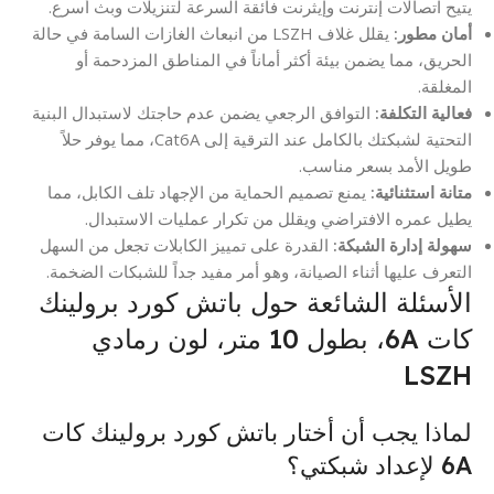
يتيح اتصالات إنترنت وإيثرنت فائقة السرعة لتنزيلات وبث أسرع.
أمان مطور:
يقلل غلاف LSZH من انبعاث الغازات السامة في حالة
الحريق، مما يضمن بيئة أكثر أماناً في المناطق المزدحمة أو
المغلقة.
فعالية التكلفة:
التوافق الرجعي يضمن عدم حاجتك لاستبدال البنية
التحتية لشبكتك بالكامل عند الترقية إلى Cat6A، مما يوفر حلاً
طويل الأمد بسعر مناسب.
متانة استثنائية:
يمنع تصميم الحماية من الإجهاد تلف الكابل، مما
يطيل عمره الافتراضي ويقلل من تكرار عمليات الاستبدال.
سهولة إدارة الشبكة:
القدرة على تمييز الكابلات تجعل من السهل
التعرف عليها أثناء الصيانة، وهو أمر مفيد جداً للشبكات الضخمة.
الأسئلة الشائعة حول باتش كورد برولينك
كات 6A، بطول 10 متر، لون رمادي
LSZH
لماذا يجب أن أختار باتش كورد برولينك كات
6A لإعداد شبكتي؟