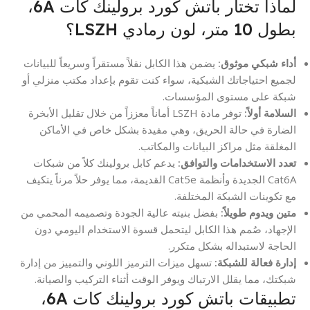
لماذا تختار باتش كورد برولينك كات 6A،
بطول 10 متر، لون رمادي LSZH؟
أداء شبكي موثوق:
يضمن هذا الكابل نقلاً مستقراً وسريعاً للبيانات
لجميع احتياجاتك الشبكية، سواء كنت تقوم بإعداد مكتب منزلي أو
شبكة على مستوى المؤسسات.
السلامة أولاً:
توفر مادة LSZH أماناً معززاً من خلال تقليل الأبخرة
الضارة في حالة الحريق، وهي مفيدة بشكل خاص في الأماكن
المغلقة مثل مراكز البيانات والمكاتب.
تعدد الاستخدامات والتوافق:
يدعم كابل برولينك كلاً من شبكات
Cat6A الجديدة وأنظمة Cat5e القديمة، مما يوفر حلاً مرناً يتكيف
مع تكوينات الشبكة المختلفة.
متين ويدوم طويلاً:
بفضل بنيته عالية الجودة وتصميمه المحمي من
الإجهاد، صُمم هذا الكابل ليتحمل قسوة الاستخدام اليومي دون
الحاجة لاستبداله بشكل متكرر.
إدارة فعالة للشبكة:
تسهل ميزات الترميز اللوني والتمييز من إدارة
شبكتك، مما يقلل الارتباك ويوفر الوقت أثناء التركيب والصيانة.
تطبيقات باتش كورد برولينك كات 6A،