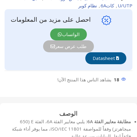
U/UTP
,
كات6A
,
نظام كوبر
احصل على مزيد من المعلومات
الواتساب
طلب عرض سعر
Datasheet
18
يشاهد الناس هذا المنتج الآن!
الوصف
مطابقة معايير الفئة 6A:
يلبي معايير الفئة 6A، الفئة E (650
ميجاهرتز) وفقاً للمواصفة ISO/IEC 11801، مما يوفر أداء شبكة
فائقاً لنقل البيانات بسرعة عالية.