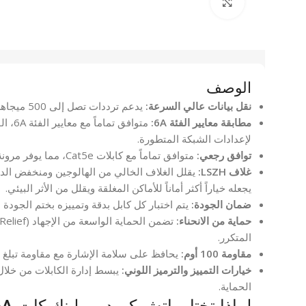
انقر للتكبير
الوصف
نقل بيانات عالي السرعة:
يدعم ترددات تصل إلى 500 ميجاهرتز، مما يجعله مثالياً لتطبيقات الشبكات عالية السرعة.
مطابقة معايير الفئة 6A:
لإعدادات الشبكة المتطورة.
توافق رجعي:
متوافق تماماً مع كابلات Cat5e، مما يوفر مرونة كبيرة لمجموعة واسعة من التركيبات.
غلاف LSZH:
يجعله خياراً أكثر أماناً للأماكن المغلقة ويقلل من الأثر البيئي.
ضمان الجودة:
يتم اختبار كل كابل بدقة وتمييزه بختم الجودة ل
حماية من الانحناء:
المتكرر.
مقاومة 100 أوم:
يحافظ على سلامة الإشارة مع مقاومة تبلغ 100 أوم لنقل البيانات بشكل مستقر.
خيارات التمييز والترميز اللوني:
يبسط إدارة الكابلات من خلال
الحماية.
لماذا تختار باتش كورد برولينك كات 6A، بطول 1 متر، لون أسود LSZH؟