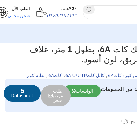
24
الدعم
اطلب الأن
01202102111
شحن مجاني
باتش كورد برولينك كات 6A، بطول 1 متر، غلاف
ش كورد كات6A
,
كابل كات6A U/UTP
,
كات6A
,
نظام كوبر
 من المعلومات
الواتساب
طلب
عرض
Datasheet
سعر
تج الآن!