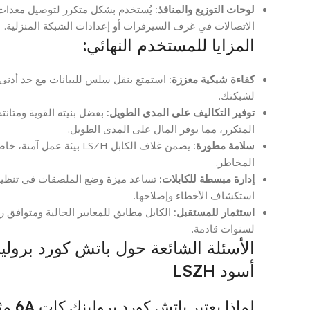
لوحات التوزيع والمنافذ:
الاتصالات في غرف السيرفرات أو إعدادات الشبكة المنزلية.
المزايا للمستخدم النهائي:
كفاءة شبكية معززة:
استمتع بنقل سلس للبيانات مع حد أدنى م
لشبكتك.
توفير التكاليف على المدى الطويل:
بفضل بنيته القوية ومتانته
المتكرر، مما يوفر المال على المدى الطويل.
سلامة مطورة:
يضمن غلاف الكابل LSZH بيئ
المخاطر.
إدارة مبسطة للكابلات:
تساعد ميزة وضع الملصقات في تنظيم ا
استكشاف الأخطاء وإصلاحها.
استثمار للمستقبل:
لسنوات قادمة.
أسود LSZH
لماذا يعتبر باتش كورد برولينك كات 6A مثالياً لإعداد شبكتي؟