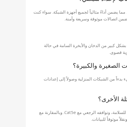
انات بسرعة عالية تصل إلى 500 ميجاهرتز، مما يضمن أداءً مثالياً لجميع أجهزة الشبكة. سواء كنت
ضمن اتصالات موثوقة وسريعة وآمنة.
الهالوجين) بشكل كبير من الدخان والأبخرة السامة في حالة
وية قصوى.
 الصغيرة والكبيرة؟
يء بدءاً من الشبكات المنزلية وصولاً إلى إعدادات
لة الأخرى؟
يوفر أداءً متفوقاً بفضل دعمه للترددات العالية، وغلاف LSZH للسلامة، وتوافقه الرجعي مع Cat5e. وبالمقارنة مع
اً موثوقاً للبيانات.