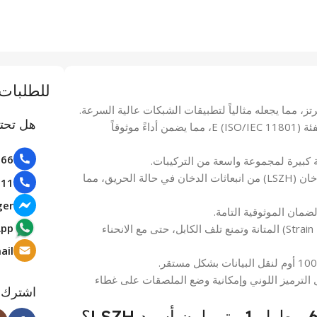
للطلبات 
هل تحت
متوافق تماماً مع معايير الفئة 6A، الفئة E (ISO/IEC 11801)، مما يضمن أداءً موثوقاً
100066
يقلل الغلاف الخالي من الهالوجين ومنخفض الدخان (LSZH) من انبعاثات الدخان في حالة الحريق، مما
102111
ger
ضمان الموثوقية التامة.
App
تضمن الحماية الواسعة من الإجهاد (Strain Relief) المتانة وتمنع تلف الكابل، حتى مع الانحناء
Email: للتوريدات 
 الترميز اللوني وإمكانية وضع الملصقات على غطاء
اشترك م