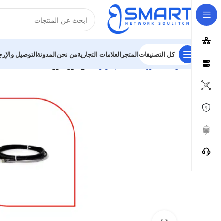
كل التصنيفات
المتجر
العلامات التجارية
من نحن
المدونة
التوصيل والإرج
الرئيسية
برولينك
نظام كوبر
باتش كورد برولينك كات 6A، بطول 1 متر، غلاف LSZH مقاوم للحريق، لون أسود.