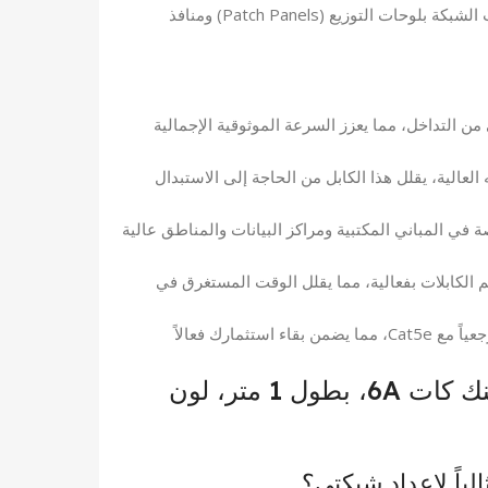
يُستخدم بشكل متكرر لتوصيل معدات الشبكة بلوحات التوزيع (Patch Panels) ومنافذ
ن التداخل، مما يعزز السرعة الموثوقية الإجمالية
 العالية، يقلل هذا الكابل من الحاجة إلى الاستبدال
ة عمل آمنة، خاصة في المباني المكتبية ومراكز البيانات والمناطق عالية
لكابلات بفعالية، مما يقلل الوقت المستغرق في
الكابل مطابق للمعايير الحالية ومتوافق رجعياً مع Cat5e، مما يضمن بقاء استثمارك فعالاً
الأسئلة الشائعة حول باتش كورد برولينك كات 6A، بطول 1 متر، لون