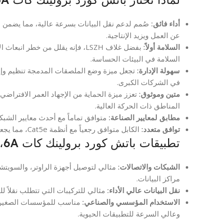
أداء فائق:
صُمم لدعم نقل البيانات بسرعة عالية، مما يضمن اتص
عن العمل ويزيد الإنتاجية.
السلامة أولاً:
بفضل غلاف LSZH، فإنه يقلل من خط
السلامة في البيئات الحساسة.
سهولة الإدارة:
تجعل ميزة وضع الملصقات المدمجة تنظيم وإدارة
في الشركات الكبرى.
متين وموثوق:
تعزز ميزة الحماية من الإجهاد العمر الافتراض
المناطق ذات الحركة العالية.
مطابق لمعايير الصناعة:
متوافق تماماً مع أحدث معايير الشبكات (ISO/IEC 11801) لضمان الجودة 
توافق متعدد:
الكابل متوافق رجعياً مع أنظمة Cat5e، مما يجعله استثماراً رائعاً لتأمين بنية شبكتك للمستقبل.
تطبيقات باتش كورد برولينك كات 6A، بطول 1 متر، لون أسود LSZH:
الشبكات والاتصالات:
مثالي لتوصيل أجهزة الراوتر، والسويتشا
مراكز البيانات.
نقل البيانات عالي الأداء:
مثالي للتركيبات التي تتطلب نقلاً للبيانات ب
الاستخدام المؤسسي والصناعي:
مناسب للمؤسسات الصغيرة و
وعالي السرعة للتطبيقات الحيوية.