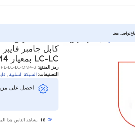
اع
تواصل معنا
كابلات جامبر
كابل جامبر فايبر برولينك متعدد النمط MM من نوع LC-LC بمعيار OM4، بطول 3 متر
LC-LC بمعيار OM4، بطول 3 متر
رمز المنتج:
PL-LC-LC-OM4-3
التصنيفات:
الشبكة السلبية
,
فايب
احصل على مزيد
18
يشاهد الناس هذا المن