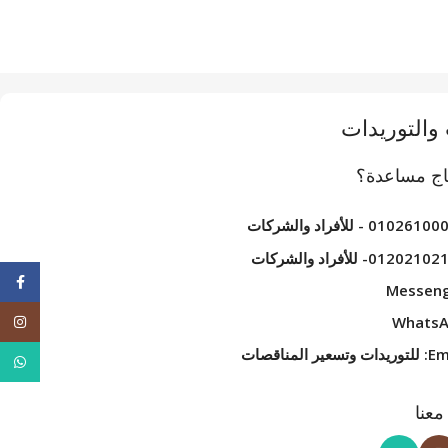
والتوريدات
اج مساعدة؟
01026 - للأفراد والشركات
01202- للأفراد والشركات
ebook
Messen
agram
Whats
وتسعير المناقصات
tsApp
عنا