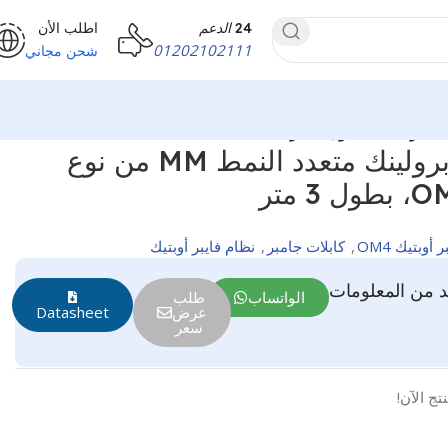
24
الدعم
اطلب الأن
01202102111
شحن مجاني
كابل جامبر فايبر برولينك متعدد النمط MM من نوع
ر أوبتيك OM4
,
كابلات جامبر
,
نظام فايبر أوبتيك
 من المعلومات
الواتساب
طلب
عرض
Datasheet
سعر
تج الآن!