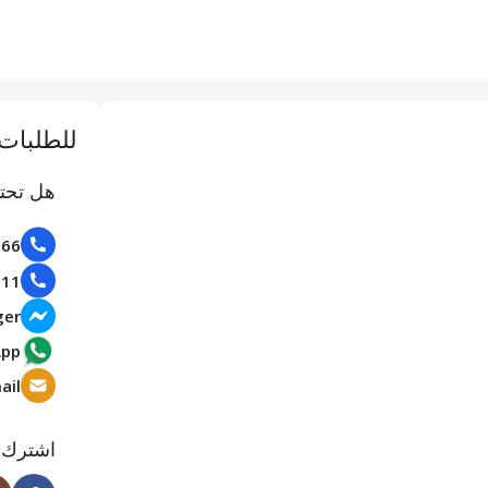
للطلبات 
هل تحت
100066
102111
ger
App
Email: للتوريدات 
اشترك م